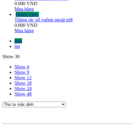
0.000
VND
Mua hàng
Quick View
Thùng rác gỗ vuông ngoài trời
0.000
VND
Mua hàng
grid
list
Show 30
Show 6
Show 9
Show 12
Show 18
Show 24
Show 48
THÔNG TIN LIÊN HỆ
CÔNG TY TNHH CÔNG NGHỆ MÔI TRƯỜNG