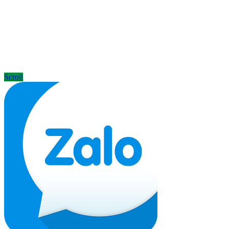
ĐÔNG Á
Khu 16, Liên Bảo, Vĩnh Yên, Vĩnh Phúc
Holine: 0968116760
Điện thoại : 02113616228
Scroll