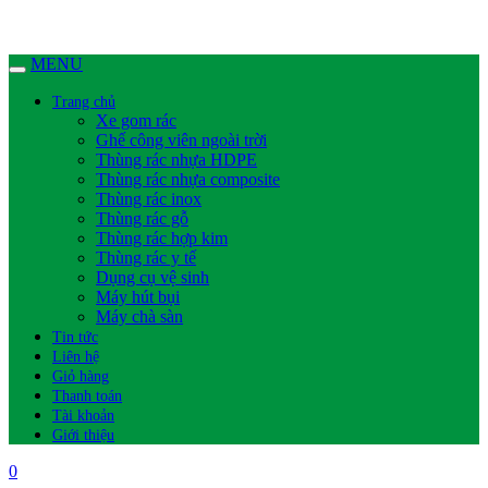
MENU
Trang chủ
Xe gom rác
Ghế công viên ngoài trời
Thùng rác nhựa HDPE
Thùng rác nhựa composite
Thùng rác inox
Thùng rác gỗ
Thùng rác hợp kim
Thùng rác y tế
Dụng cụ vệ sinh
Máy hút bụi
Máy chà sàn
Tin tức
Liên hệ
Giỏ hàng
Thanh toán
Tài khoản
Giới thiệu
0