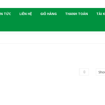
IN TỨC
LIÊN HỆ
GIỎ HÀNG
THANH TOÁN
TÀI 
Sho