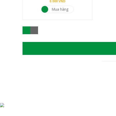
0.000
VND
Mua hàng
C