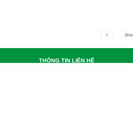
Sho
THÔNG TIN LIÊN HỆ
ÔNG TY TNHH CÔNG NGHỆ MÔI TRƯỜNG ĐÔNG
Khu 16, Liên Bảo, Vĩnh Yên, Vĩnh Phúc
Holine: 0968116760
Điện thoại : 02113616228