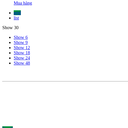
Mua hàng
grid
list
Show 30
Show 6
Show 9
Show 12
Show 18
Show 24
Show 48
C