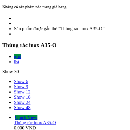
Không có sản phẩm nào trong giỏ hang.
Sản phẩm được gắn thẻ “Thùng rác inox A35-O”
Thùng rác inox A35-O
grid
list
Show 30
Show 6
Show 9
Show 12
Show 18
Show 24
Show 48
Quick View
Thùng rác inox A35-O
0.000
VND