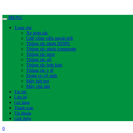
MENU
Trang chủ
Xe gom rác
Ghế công viên ngoài trời
Thùng rác nhựa HDPE
Thùng rác nhựa composite
Thùng rác inox
Thùng rác gỗ
Thùng rác hợp kim
Thùng rác y tế
Dụng cụ vệ sinh
Máy hút bụi
Máy chà sàn
Tin tức
Liên hệ
Giỏ hàng
Thanh toán
Tài khoản
Giới thiệu
0