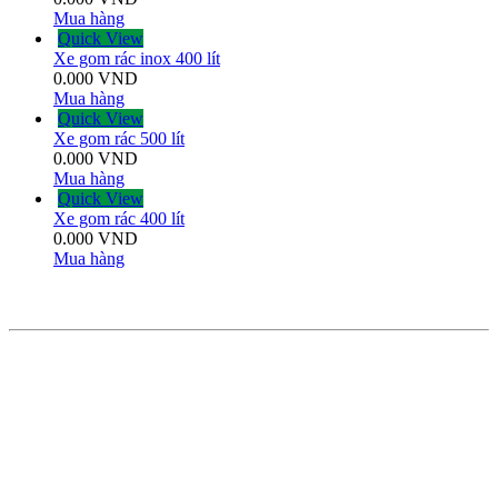
Mua hàng
Quick View
Xe gom rác inox 400 lít
0.000
VND
Mua hàng
Quick View
Xe gom rác 500 lít
0.000
VND
Mua hàng
Quick View
Xe gom rác 400 lít
0.000
VND
Mua hàng
THÔNG TIN LIÊN HỆ
CÔNG TY TNHH CÔNG NGHỆ MÔI TRƯỜNG
ĐÔNG Á
Khu 16, Liên Bảo, Vĩnh Yên, Vĩnh Phúc
Holine: 0968116760