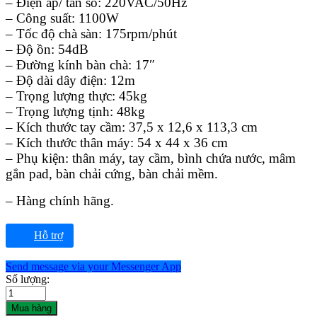
– Điện áp/ tần số: 220VAC/50Hz
– Công suất: 1100W
– Tốc độ chà sàn: 175rpm/phút
– Độ ồn: 54dB
– Đường kính bàn chà: 17″
– Độ dài dây điện: 12m
– Trọng lượng thực: 45kg
– Trọng lượng tịnh: 48kg
– Kích thước tay cầm: 37,5 x 12,6 x 113,3 cm
– Kích thước thân máy: 54 x 44 x 36 cm
– Phụ kiện: thân máy, tay cầm, bình chứa nước, mâm
gắn pad, bàn chải cứng, bàn chải mềm.
– Hàng chính hãng.
Hỗ trợ
Send message via your Messenger App
Số lượng:
Mua hàng