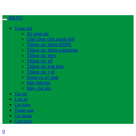
MENU
Trang chủ
Xe gom rác
Ghế công viên ngoài trời
Thùng rác nhựa HDPE
Thùng rác nhựa composite
Thùng rác inox
Thùng rác gỗ
Thùng rác hợp kim
Thùng rác y tế
Dụng cụ vệ sinh
Máy hút bụi
Máy chà sàn
Tin tức
Liên hệ
Giỏ hàng
Thanh toán
Tài khoản
Giới thiệu
0