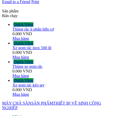
Email to a Friend
Print
Sản phẩm
Bán chạy
Quick View
Thùng rác ủ phân hữu cơ
0.000
VND
Mua hàng
Quick View
Xe gom rác inox 500 lít
0.000
VND
Mua hàng
Quick View
Thùng xe gom rác
0.000
VND
Mua hàng
Quick View
Xe gom rác kéo tay
0.000
VND
Mua hàng
MÁY CHÀ SÀN
SẢN PHẨM
THIẾT BỊ VỆ SINH CÔNG
NGHIỆP