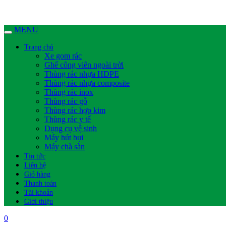
MENU
Trang chủ
Xe gom rác
Ghế công viên ngoài trời
Thùng rác nhựa HDPE
Thùng rác nhựa composite
Thùng rác inox
Thùng rác gỗ
Thùng rác hợp kim
Thùng rác y tế
Dụng cụ vệ sinh
Máy hút bụi
Máy chà sàn
Tin tức
Liên hệ
Giỏ hàng
Thanh toán
Tài khoản
Giới thiệu
0