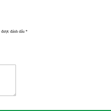
c được đánh dấu
*