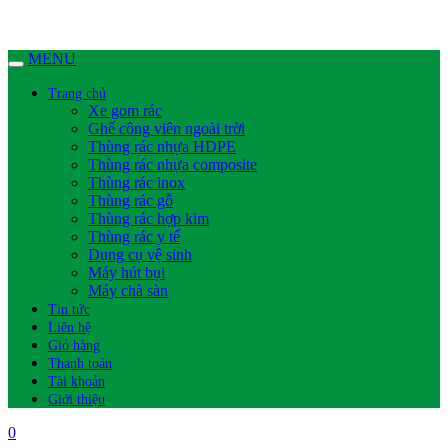
MENU
Trang chủ
Xe gom rác
Ghế công viên ngoài trời
Thùng rác nhựa HDPE
Thùng rác nhựa composite
Thùng rác inox
Thùng rác gỗ
Thùng rác hợp kim
Thùng rác y tế
Dụng cụ vệ sinh
Máy hút bụi
Máy chà sàn
Tin tức
Liên hệ
Giỏ hàng
Thanh toán
Tài khoản
Giới thiệu
0