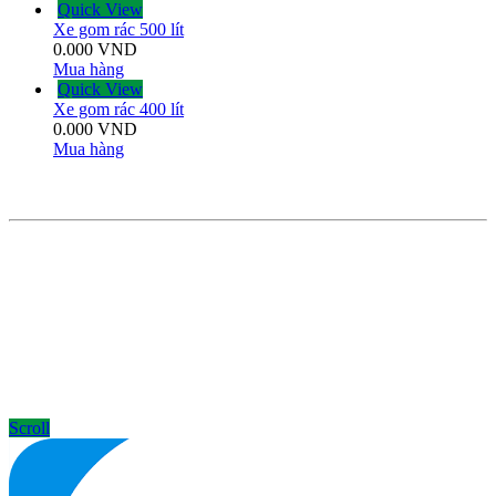
Quick View
Xe gom rác 500 lít
0.000
VND
Mua hàng
Quick View
Xe gom rác 400 lít
0.000
VND
Mua hàng
THÔNG TIN LIÊN HỆ
CÔNG TY TNHH CÔNG NGHỆ MÔI TRƯỜNG
ĐÔNG Á
Khu 16, Liên Bảo, Vĩnh Yên, Vĩnh Phúc
Holine: 0968116760
Điện thoại : 02113616228
Scroll